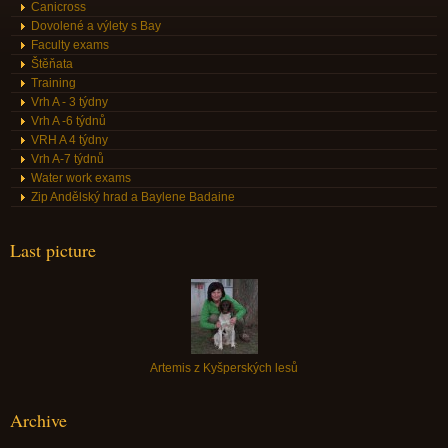
Canicross
Dovolené a výlety s Bay
Faculty exams
Štěňata
Training
Vrh A - 3 týdny
Vrh A -6 týdnů
VRH A 4 týdny
Vrh A-7 týdnů
Water work exams
Zip Andělský hrad a Baylene Badaine
Last picture
Artemis z Kyšperských lesů
Archive