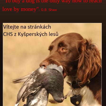
"To buy a dog is the only way how to reach
love by money"
- G.B. Shaw