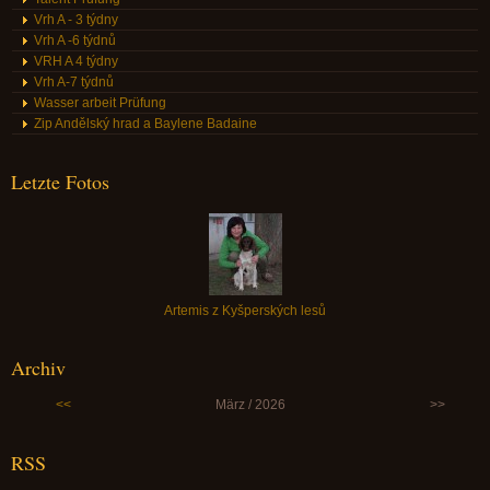
Vrh A - 3 týdny
Vrh A -6 týdnů
VRH A 4 týdny
Vrh A-7 týdnů
Wasser arbeit Prüfung
Zip Andělský hrad a Baylene Badaine
Letzte Fotos
Artemis z Kyšperských lesů
Archiv
<<
März / 2026
>>
RSS