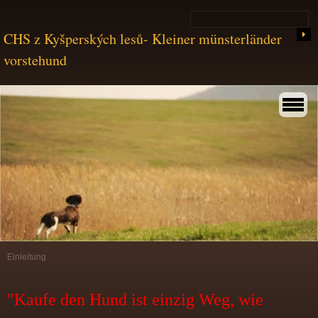
CHS z Kyšperských lesů- Kleiner münsterländer
vorstehund
Einleitung
"Kaufe den Hund ist einzig Weg, wie