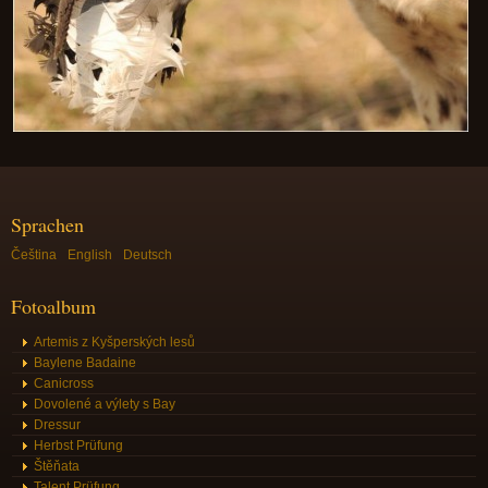
Sprachen
Čeština
English
Deutsch
Fotoalbum
Artemis z Kyšperských lesů
Baylene Badaine
Canicross
Dovolené a výlety s Bay
Dressur
Herbst Prüfung
Štěňata
Talent Prüfung