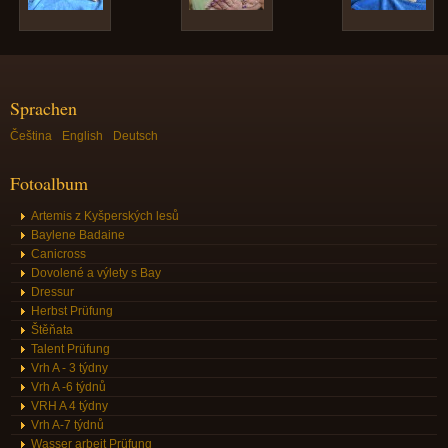
Sprachen
Čeština
English
Deutsch
Fotoalbum
Artemis z Kyšperských lesů
Baylene Badaine
Canicross
Dovolené a výlety s Bay
Dressur
Herbst Prüfung
Štěňata
Talent Prüfung
Vrh A - 3 týdny
Vrh A -6 týdnů
VRH A 4 týdny
Vrh A-7 týdnů
Wasser arbeit Prüfung