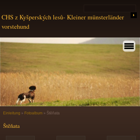
CHS z Kyšperských lesů- Kleiner münsterländer
vorstehund
Einleitung
»
Fotoalbum
»
Štěňata
Štěňata