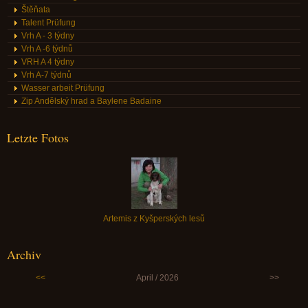
Štěňata
Talent Prüfung
Vrh A - 3 týdny
Vrh A -6 týdnů
VRH A 4 týdny
Vrh A-7 týdnů
Wasser arbeit Prüfung
Zip Andělský hrad a Baylene Badaine
Letzte Fotos
Artemis z Kyšperských lesů
Archiv
<<
April / 2026
>>