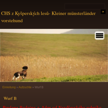
CHS z Kyšperských lesů- Kleiner münsterländer
vorstehund
Einleitung
»
Aufzuchte
»
Wurf B
Wurf B
Baylene Badaine + Adar od Nezdřevského rybníka