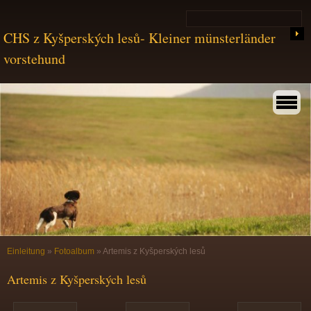
CHS z Kyšperských lesů- Kleiner münsterländer
vorstehund
Einleitung
»
Fotoalbum
»
Artemis z Kyšperských lesů
Artemis z Kyšperských lesů