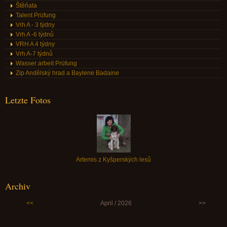
Štěňata
Talent Prüfung
Vrh A - 3 týdny
Vrh A -6 týdnů
VRH A 4 týdny
Vrh A-7 týdnů
Wasser arbeit Prüfung
Zip Andělský hrad a Baylene Badaine
Letzte Fotos
Artemis z Kyšperských lesů
Archiv
<<
April / 2026
>>