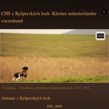
CHS z Kyšperských lesů- Kleiner münsterländer
vorstehund
Einleitung
»
Fotoalbum
»
Artemis z Kyšperských lesů
»
DSC_0099
Artemis z Kyšperských lesů
DSC_0099