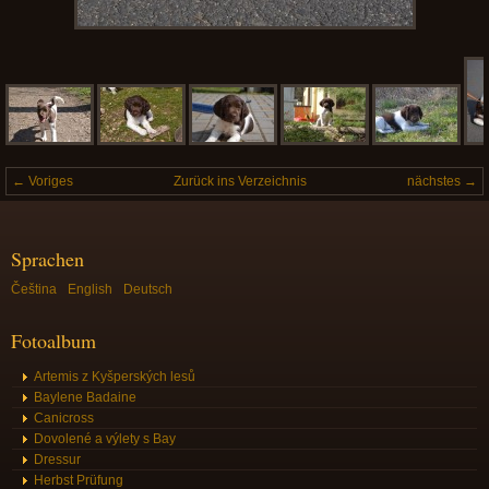
← Voriges
Zurück ins Verzeichnis
nächstes →
Sprachen
Čeština
English
Deutsch
Fotoalbum
Artemis z Kyšperských lesů
Baylene Badaine
Canicross
Dovolené a výlety s Bay
Dressur
Herbst Prüfung