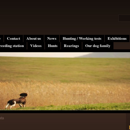
e
Contact
About us
News
Hunting / Working tests
Exhibitions
reeding station
Videos
Hunts
Rearings
Our dog family
ata