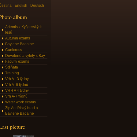
Čeština
English
Deutsch
Photo album
Artemis z Kyšperských
lesů
Autumn exams
Baylene Badaine
Canicross
Dovolené a výlety s Bay
Faculty exams
Štěňata
Training
Vrh A - 3 týdny
Vrh A -6 týdnů
VRH A 4 týdny
Vrh A-7 týdnů
Water work exams
Zip Andělský hrad a
Baylene Badaine
Last picture