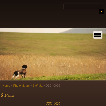
Home
»
Photo album
»
Štěňata
»
DSC_0056
Štěňata
DSC_0056