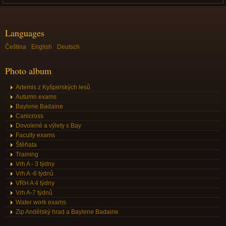
Languages
Čeština
English
Deutsch
Photo album
Artemis z Kyšperských lesů
Autumn exams
Baylene Badaine
Canicross
Dovolené a výlety s Bay
Faculty exams
Štěňata
Training
Vrh A - 3 týdny
Vrh A -6 týdnů
VRH A 4 týdny
Vrh A-7 týdnů
Water work exams
Zip Andělský hrad a Baylene Badaine