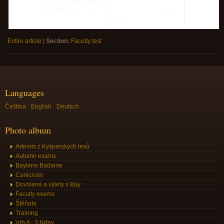
Entire article
|
Section:
Faculty test
Languages
Čeština
English
Deutsch
Photo album
Artemis z Kyšperských lesů
Autumn exams
Baylene Badaine
Canicross
Dovolené a výlety s Bay
Faculty exams
Štěňata
Training
Vrh A - 3 týdny