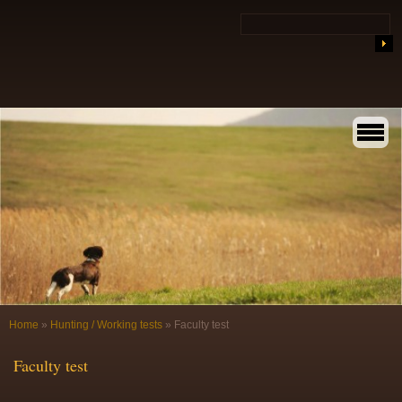
Home
»
Hunting / Working tests
»
Faculty test
Faculty test