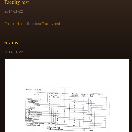
Faculty test
2014-11-22
Entire article
|
Section:
Faculty test
results
2014-11-22