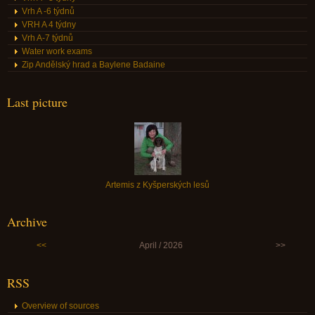
Vrh A -6 týdnů
VRH A 4 týdny
Vrh A-7 týdnů
Water work exams
Zip Andělský hrad a Baylene Badaine
Last picture
Artemis z Kyšperských lesů
Archive
<<
April / 2026
>>
RSS
Overview of sources