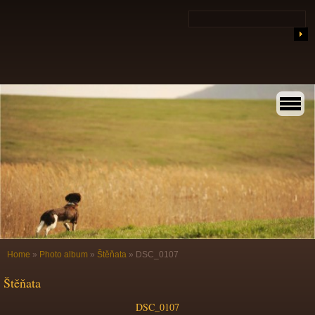
Home
»
Photo album
»
Štěňata
»
DSC_0107
Štěňata
DSC_0107