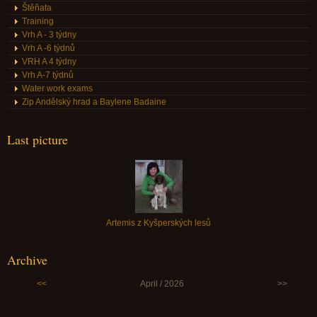
Štěňata
Training
Vrh A - 3 týdny
Vrh A -6 týdnů
VRH A 4 týdny
Vrh A-7 týdnů
Water work exams
Zip Andělský hrad a Baylene Badaine
Last picture
Artemis z Kyšperských lesů
Archive
<<
April / 2026
>>