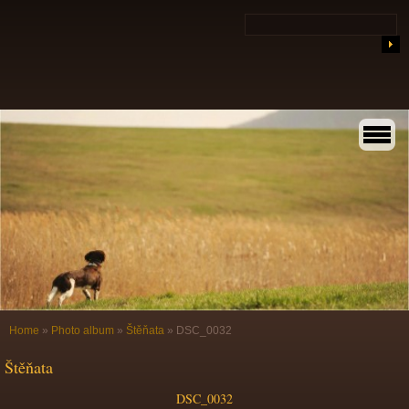
Home
»
Photo album
»
Štěňata
»
DSC_0032
Štěňata
DSC_0032