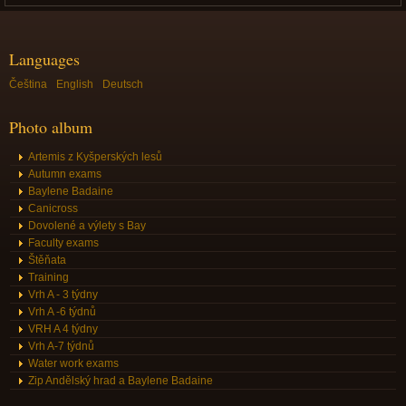
Languages
Čeština
English
Deutsch
Photo album
Artemis z Kyšperských lesů
Autumn exams
Baylene Badaine
Canicross
Dovolené a výlety s Bay
Faculty exams
Štěňata
Training
Vrh A - 3 týdny
Vrh A -6 týdnů
VRH A 4 týdny
Vrh A-7 týdnů
Water work exams
Zip Andělský hrad a Baylene Badaine