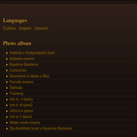
Languages
Čeština
English
Deutsch
Photo album
Artemis z Kyšperských lesů
Autumn exams
Baylene Badaine
Canicross
Dovolené a výlety s Bay
Faculty exams
Štěňata
Training
Vrh A - 3 týdny
Vrh A -6 týdnů
VRH A 4 týdny
Vrh A-7 týdnů
Water work exams
Zip Andělský hrad a Baylene Badaine