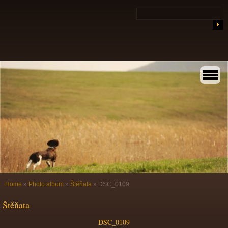
Home
»
Photo album
»
Štěňata
»
DSC_0109
Štěňata
DSC_0109