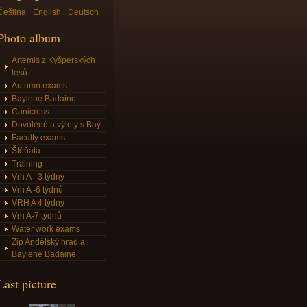
Čeština
English
Deutsch
Photo album
Artemis z Kyšperských
lesů
Autumn exams
Baylene Badaine
Canicross
Dovolené a výlety s Bay
Faculty exams
Štěňata
Training
Vrh A - 3 týdny
Vrh A -6 týdnů
VRH A 4 týdny
Vrh A-7 týdnů
Water work exams
Zip Andělský hrad a
Baylene Badaine
Last picture