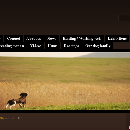
e
Contact
About us
News
Hunting / Working tests
Exhibitions
reeding station
Videos
Hunts
Rearings
Our dog family
ata
»
DSC_1020