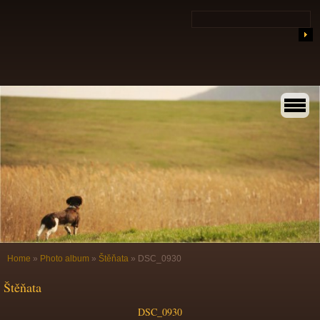
Home
»
Photo album
»
Štěňata
»
DSC_0930
Štěňata
DSC_0930