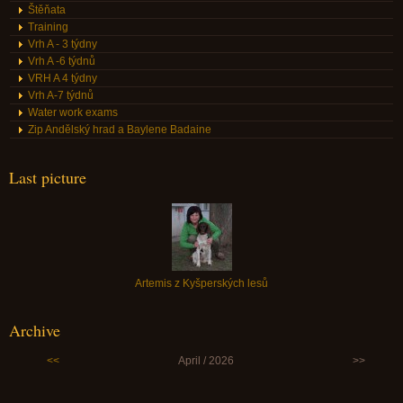
Štěňata
Training
Vrh A - 3 týdny
Vrh A -6 týdnů
VRH A 4 týdny
Vrh A-7 týdnů
Water work exams
Zip Andělský hrad a Baylene Badaine
Last picture
Artemis z Kyšperských lesů
Archive
<<
April / 2026
>>