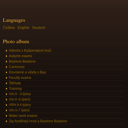
Languages
Čeština
English
Deutsch
Photo album
Artemis z Kyšperských lesů
Autumn exams
Baylene Badaine
Canicross
Dovolené a výlety s Bay
Faculty exams
Štěňata
Training
Vrh A - 3 týdny
Vrh A -6 týdnů
VRH A 4 týdny
Vrh A-7 týdnů
Water work exams
Zip Andělský hrad a Baylene Badaine