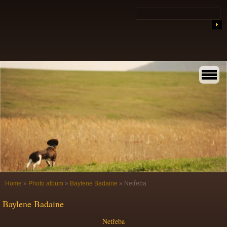
Home
»
Photo album
»
Baylene Badaine
»
Netřeba
Baylene Badaine
Netřeba