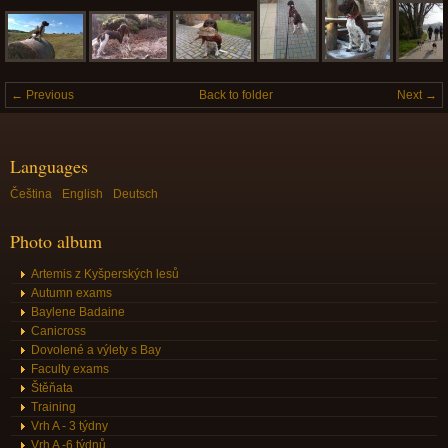
← Previous
Back to folder
Next →
Languages
Čeština
English
Deutsch
Photo album
Artemis z Kyšperských lesů
Autumn exams
Baylene Badaine
Canicross
Dovolené a výlety s Bay
Faculty exams
Štěňata
Training
Vrh A - 3 týdny
Vrh A -6 týdnů