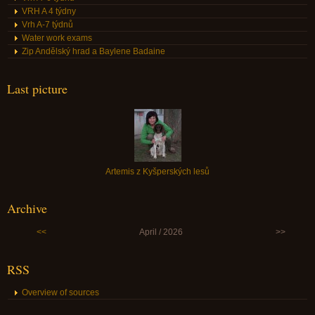
VRH A 4 týdny
Vrh A-7 týdnů
Water work exams
Zip Andělský hrad a Baylene Badaine
Last picture
Artemis z Kyšperských lesů
Archive
<<
April / 2026
>>
RSS
Overview of sources