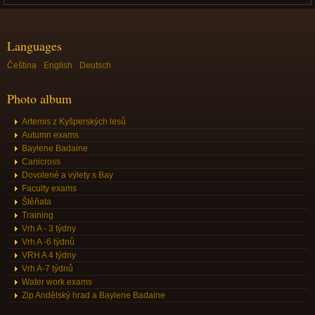
Languages
Čeština
English
Deutsch
Photo album
Artemis z Kyšperských lesů
Autumn exams
Baylene Badaine
Canicross
Dovolené a výlety s Bay
Faculty exams
Štěňata
Training
Vrh A - 3 týdny
Vrh A -6 týdnů
VRH A 4 týdny
Vrh A-7 týdnů
Water work exams
Zip Andělský hrad a Baylene Badaine