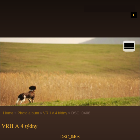
Home
»
Photo album
»
VRH A 4 týdny
»
DSC_0408
VRH A 4 týdny
DSC_0408