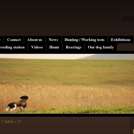
e
Contact
About us
News
Hunting / Working tests
Exhibitions
reeding station
Videos
Hunts
Rearings
Our dog family
A-7 týdnů
»
27