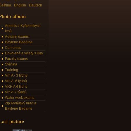
Čeština
English
Deutsch
Photo album
Artemis z Kyšperských
lesů
Autumn exams
Baylene Badaine
Canicross
Dovolené a výlety s Bay
Faculty exams
Štěňata
Training
Vrh A - 3 týdny
Vrh A -6 týdnů
VRH A 4 týdny
Vrh A-7 týdnů
Water work exams
Zip Andělský hrad a
Baylene Badaine
Last picture