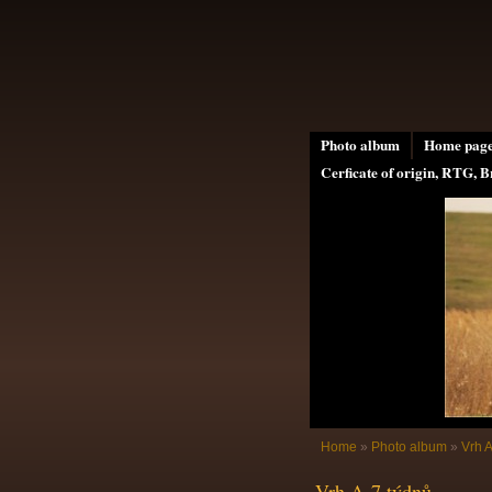
Photo album
Home pag
Cerficate of origin, RTG, B
Home
»
Photo album
»
Vrh 
Vrh A-7 týdnů