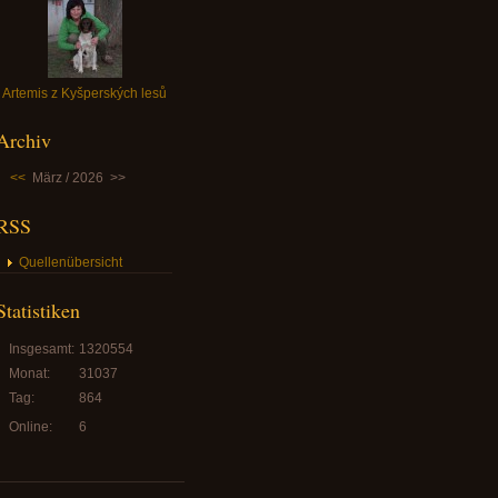
Artemis z Kyšperských lesů
Archiv
<<
März / 2026
>>
RSS
Quellenübersicht
Statistiken
Insgesamt:
1320554
Monat:
31037
Tag:
864
Online:
6