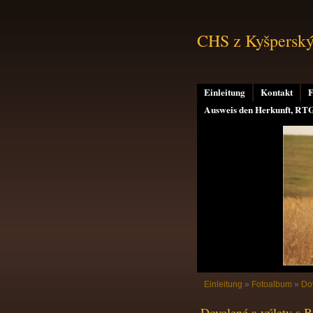
CHS z Kyšperskýc
Einleitung
Kontakt
F
Ausweis den Herkunft, RT
Einleitung
»
Fotoalbum
»
Dov
Dovolené a výlety s B