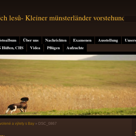
h lesů- Kleiner münsterländer vorstehund
otoalbum
Über uns
Nachrichten
Examenen
Ausstellung
Unser
G Hüften, CHS
Videa
Pflügen
Aufzuchte
olené a výlety s Bay
»
DSC_0867
ay