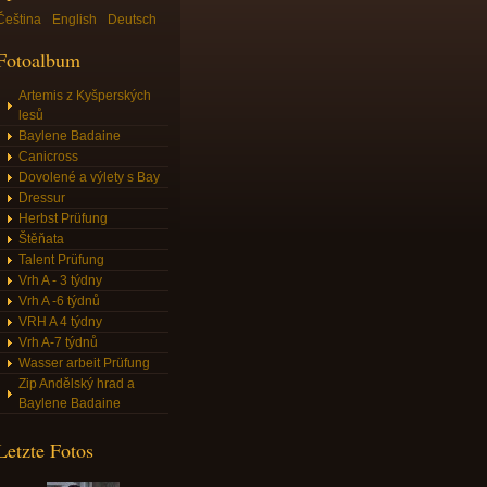
Čeština
English
Deutsch
Fotoalbum
Artemis z Kyšperských
lesů
Baylene Badaine
Canicross
Dovolené a výlety s Bay
Dressur
Herbst Prüfung
Štěňata
Talent Prüfung
Vrh A - 3 týdny
Vrh A -6 týdnů
VRH A 4 týdny
Vrh A-7 týdnů
Wasser arbeit Prüfung
Zip Andělský hrad a
Baylene Badaine
Letzte Fotos