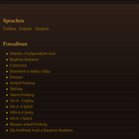
Sprachen
Čeština
English
Deutsch
Fotoalbum
Artemis z Kyšperských lesů
Baylene Badaine
Canicross
Dovolené a výlety s Bay
Dressur
Herbst Prüfung
Štěňata
Talent Prüfung
Vrh A - 3 týdny
Vrh A -6 týdnů
VRH A 4 týdny
Vrh A-7 týdnů
Wasser arbeit Prüfung
Zip Andělský hrad a Baylene Badaine