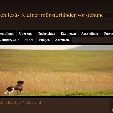
h lesů- Kleiner münsterländer vorstehund
otoalbum
Über uns
Nachrichten
Examenen
Ausstellung
Unser
G Hüften, CHS
Videa
Pflügen
Aufzuchte
ylene Badaine
»
Pochod_smrti