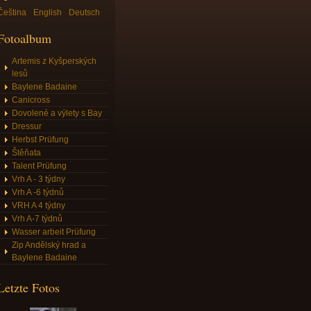
Čeština
English
Deutsch
Fotoalbum
Artemis z Kyšperských
lesů
Baylene Badaine
Canicross
Dovolené a výlety s Bay
Dressur
Herbst Prüfung
Štěňata
Talent Prüfung
Vrh A - 3 týdny
Vrh A -6 týdnů
VRH A 4 týdny
Vrh A-7 týdnů
Wasser arbeit Prüfung
Zip Andělský hrad a
Baylene Badaine
Letzte Fotos