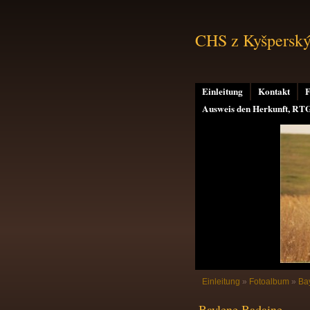
CHS z Kyšperskýc
Einleitung
Kontakt
F
Ausweis den Herkunft, RT
Einleitung
»
Fotoalbum
»
Ba
Baylene Badaine