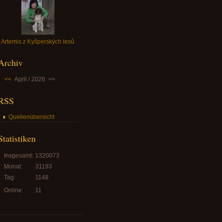
Artemis z Kyšperských lesů
Archiv
<<
April / 2026
>>
RSS
Quellenübersicht
Statistiken
Insgesamt:
1320073
Monat:
31193
Tag:
1148
Online:
11