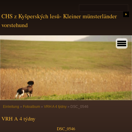
CHS z Kyšperských lesů- Kleiner münsterländer
vorstehund
Einleitung
»
Fotoalbum
»
VRH A 4 týdny
»
DSC_0546
VRH A 4 týdny
DSC_0546