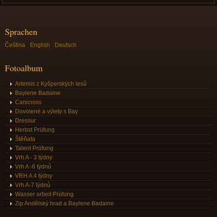
Sprachen
Čeština
English
Deutsch
Fotoalbum
Artemis z Kyšperských lesů
Baylene Badaine
Canicross
Dovolené a výlety s Bay
Dressur
Herbst Prüfung
Štěňata
Talent Prüfung
Vrh A - 3 týdny
Vrh A -6 týdnů
VRH A 4 týdny
Vrh A-7 týdnů
Wasser arbeit Prüfung
Zip Andělský hrad a Baylene Badaine