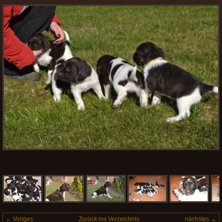
← Voriges
Zurück ins Verzeichnis
nächstes →