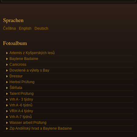
Sprachen
Čeština
English
Deutsch
Fotoalbum
Artemis z Kyšperských lesů
Baylene Badaine
Canicross
Dovolené a výlety s Bay
Dressur
Herbst Prüfung
Štěňata
Talent Prüfung
Vrh A - 3 týdny
Vrh A -6 týdnů
VRH A 4 týdny
Vrh A-7 týdnů
Wasser arbeit Prüfung
Zip Andělský hrad a Baylene Badaine