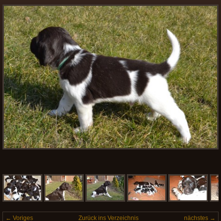
← Voriges
Zurück ins Verzeichnis
nächstes →