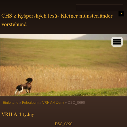
CHS z Kyšperských lesů- Kleiner münsterländer
vorstehund
Einleitung
»
Fotoalbum
»
VRH A 4 týdny
»
DSC_0690
VRH A 4 týdny
DSC_0690