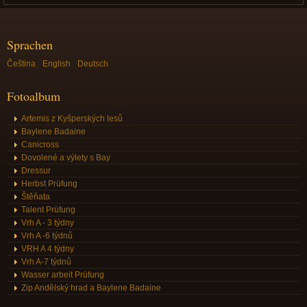
Sprachen
Čeština
English
Deutsch
Fotoalbum
Artemis z Kyšperských lesů
Baylene Badaine
Canicross
Dovolené a výlety s Bay
Dressur
Herbst Prüfung
Štěňata
Talent Prüfung
Vrh A - 3 týdny
Vrh A -6 týdnů
VRH A 4 týdny
Vrh A-7 týdnů
Wasser arbeit Prüfung
Zip Andělský hrad a Baylene Badaine