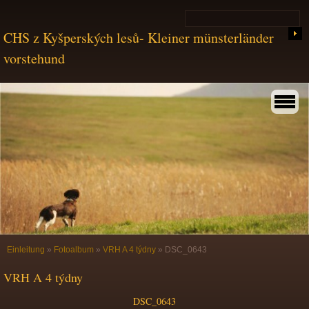
CHS z Kyšperských lesů- Kleiner münsterländer
vorstehund
Einleitung
»
Fotoalbum
»
VRH A 4 týdny
»
DSC_0643
VRH A 4 týdny
DSC_0643