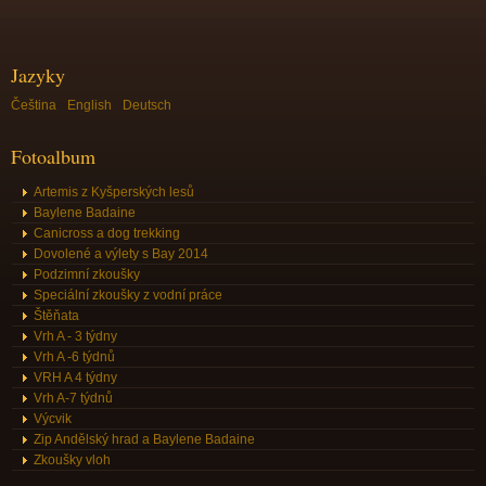
Jazyky
Čeština
English
Deutsch
Fotoalbum
Artemis z Kyšperských lesů
Baylene Badaine
Canicross a dog trekking
Dovolené a výlety s Bay 2014
Podzimní zkoušky
Speciální zkoušky z vodní práce
Štěňata
Vrh A - 3 týdny
Vrh A -6 týdnů
VRH A 4 týdny
Vrh A-7 týdnů
Výcvik
Zip Andělský hrad a Baylene Badaine
Zkoušky vloh