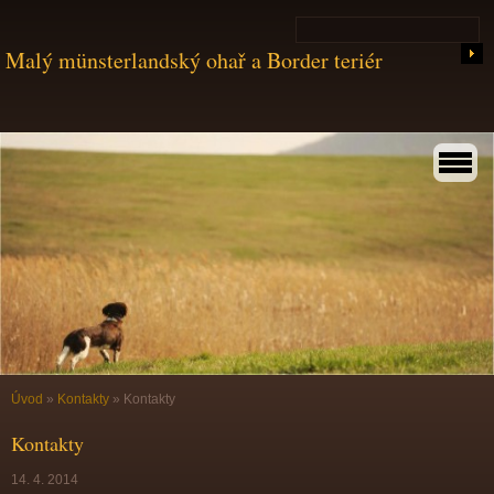
Malý münsterlandský ohař a Border teriér
Úvod
»
Kontakty
»
Kontakty
Kontakty
14. 4. 2014