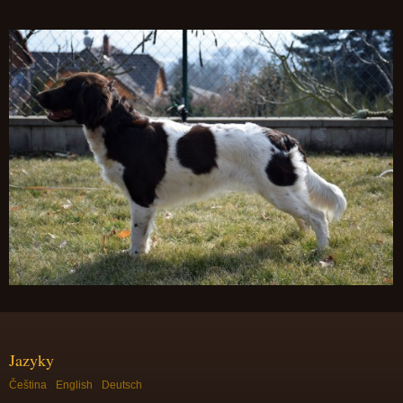
Jazyky
Čeština
English
Deutsch