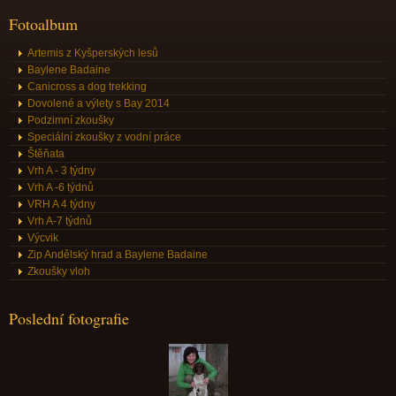
Fotoalbum
Artemis z Kyšperských lesů
Baylene Badaine
Canicross a dog trekking
Dovolené a výlety s Bay 2014
Podzimní zkoušky
Speciální zkoušky z vodní práce
Štěňata
Vrh A - 3 týdny
Vrh A -6 týdnů
VRH A 4 týdny
Vrh A-7 týdnů
Výcvik
Zip Andělský hrad a Baylene Badaine
Zkoušky vloh
Poslední fotografie