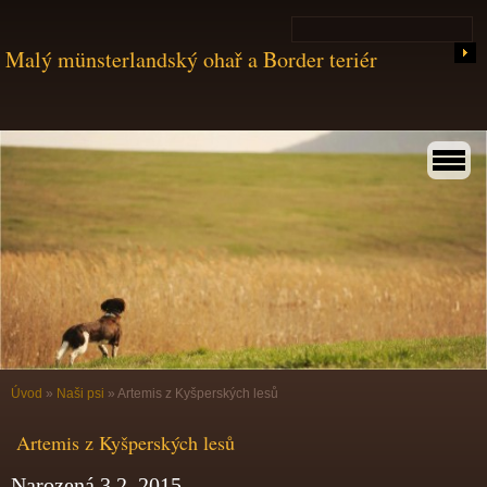
Malý münsterlandský ohař a Border teriér
Úvod
»
Naši psi
»
Artemis z Kyšperských lesů
Artemis z Kyšperských lesů
Narozená 3.2. 2015.