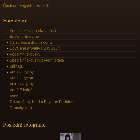
Čeština
English
Deutsch
Fotoalbum
Artemis z Kyšperských lesů
Baylene Badaine
Canicross a dog trekking
Dovolené a výlety s Bay 2014
Podzimní zkoušky
Speciální zkoušky z vodní práce
Štěňata
Vrh A - 3 týdny
Vrh A -6 týdnů
VRH A 4 týdny
Vrh A-7 týdnů
Výcvik
Zip Andělský hrad a Baylene Badaine
Zkoušky vloh
Poslední fotografie