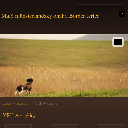
Malý münsterlandský ohař a Border teriér
Úvod
»
Fotoalbum
»
VRH A 4 týdny
VRH A 4 týdny