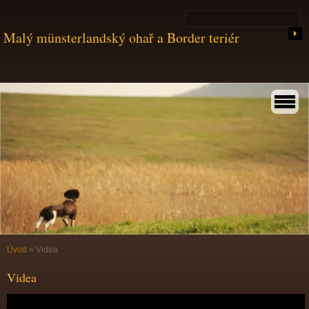
Malý münsterlandský ohař a Border teriér
Úvod
»
Videa
Videa