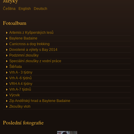
Jazyky
Čeština
English
Deutsch
Fotoalbum
Artemis z Kyšperských lesů
Baylene Badaine
Canicross a dog trekking
Dovolené a výlety s Bay 2014
Podzimní zkoušky
Speciální zkoušky z vodní práce
Štěňata
Vrh A - 3 týdny
Vrh A -6 týdnů
VRH A 4 týdny
Vrh A-7 týdnů
Výcvik
Zip Andělský hrad a Baylene Badaine
Zkoušky vloh
Poslední fotografie