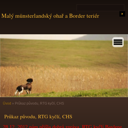
Malý münsterlandský ohař a Border teriér
Úvod
»
Průkaz původu, RTG kyčlí, CHS
Průkaz původu, RTG kyčlí, CHS
28.12. 2012 nám přišla dobrá zpráva, RTG kyčlí Baylene