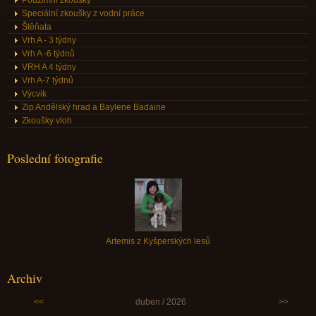
Speciální zkoušky z vodní práce
Štěňata
Vrh A - 3 týdny
Vrh A -6 týdnů
VRH A 4 týdny
Vrh A-7 týdnů
Výcvik
Zip Andělský hrad a Baylene Badaine
Zkoušky vloh
Poslední fotografie
Artemis z Kyšperských lesů
Archiv
<<
duben / 2026
>>