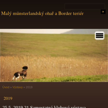
Malý münsterlandský ohař a Border teriér
Úvod
»
Výstavy
»
2019
2019
25.5. 2019 21.Samostatná klubová výstava