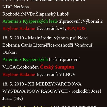
KDO,Netřeba
Rozhodčí:MVDr.Šlapanský Luboš
Artemis z Kyšperských lesů
-tř.pracovní :Výborná 2
Baylene Badaine
-tř.veteránů:V1,
BOV,BOS
18. 5. 2019 -
Mezinárodní výstava psů Nord
Bohemia Canis Litoměřice-rozhodčí Vondrouš
Otakar:
Artemis z Kyšperských
lesů-tř.pracovní
Český šampion
V1,CAC,dokončen
Baylene Badaine
-tř,veteránů V1,BOV
18. 5. 2019 - XII MIĘDZYNARODOWA
WYSTAWA PSÓW RASOWYCH - rozhodčí: Josef
Jursa (SK)