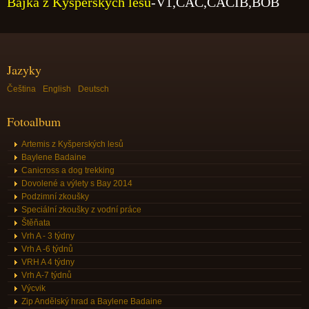
Bajka z Kyšperských lesů
-V1,CAC,CACIB,BOB
Jazyky
Čeština
English
Deutsch
Fotoalbum
Artemis z Kyšperských lesů
Baylene Badaine
Canicross a dog trekking
Dovolené a výlety s Bay 2014
Podzimní zkoušky
Speciální zkoušky z vodní práce
Štěňata
Vrh A - 3 týdny
Vrh A -6 týdnů
VRH A 4 týdny
Vrh A-7 týdnů
Výcvik
Zip Andělský hrad a Baylene Badaine