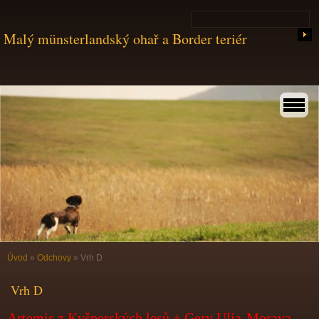
Malý münsterlandský ohař a Border teriér
Úvod
»
Odchovy
»
Vrh D
Vrh D
Artemis z Kyšperských lesů + Gery Ulja-Morava