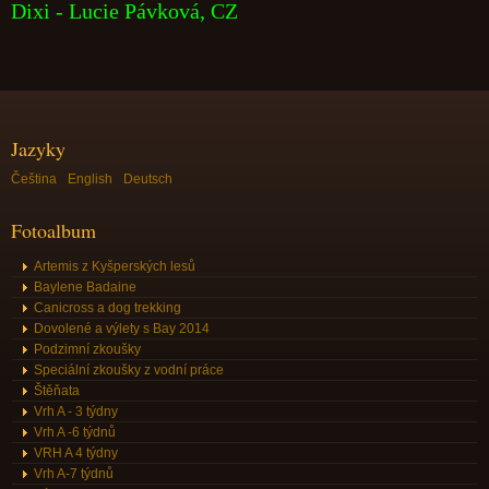
Dixi - Lucie Pávková, CZ
Jazyky
Čeština
English
Deutsch
Fotoalbum
Artemis z Kyšperských lesů
Baylene Badaine
Canicross a dog trekking
Dovolené a výlety s Bay 2014
Podzimní zkoušky
Speciální zkoušky z vodní práce
Štěňata
Vrh A - 3 týdny
Vrh A -6 týdnů
VRH A 4 týdny
Vrh A-7 týdnů