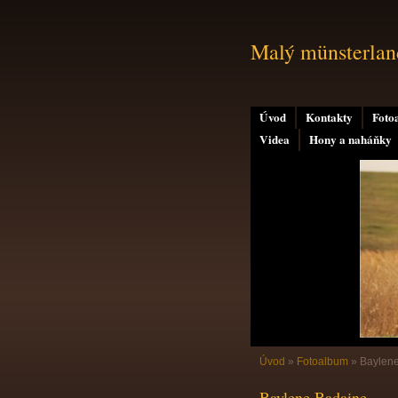
Malý münsterland
Úvod
Kontakty
Foto
Videa
Hony a naháňky
Úvod
»
Fotoalbum
»
Baylen
Baylene Badaine