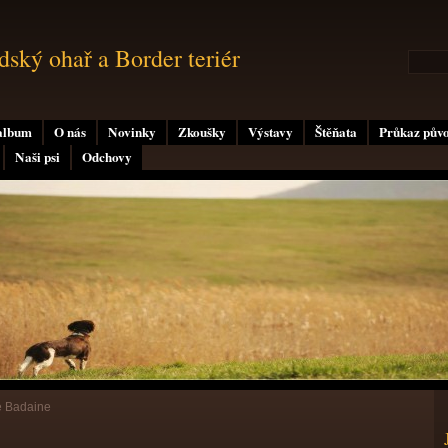
ský ohař a Border teriér
album
O nás
Novinky
Zkoušky
Výstavy
Štěňata
Průkaz pův
Naši psi
Odchovy
e Badaine