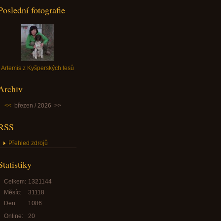
Poslední fotografie
Artemis z Kyšperských lesů
Archiv
<<
březen / 2026
>>
RSS
Přehled zdrojů
Statistiky
Celkem:
1321144
Měsíc:
31118
Den:
1086
Online:
20