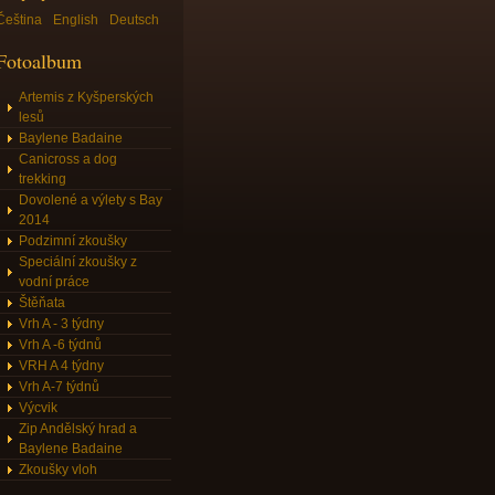
Čeština
English
Deutsch
Fotoalbum
Artemis z Kyšperských
lesů
Baylene Badaine
Canicross a dog
trekking
Dovolené a výlety s Bay
2014
Podzimní zkoušky
Speciální zkoušky z
vodní práce
Štěňata
Vrh A - 3 týdny
Vrh A -6 týdnů
VRH A 4 týdny
Vrh A-7 týdnů
Výcvik
Zip Andělský hrad a
Baylene Badaine
Zkoušky vloh