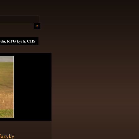
odu, RTG kyčlí, CHS
Jazyky