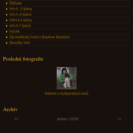
Štěňata
Vrh A - 3 týdny
Vrh A -6 týdnů
VRH A 4 týdny
Vrh A-7 týdnů
Výcvik
Zip Andělský hrad a Baylene Badaine
Zkoušky vloh
Poslední fotografie
Artemis z Kyšperských lesů
Archiv
<<
duben / 2026
>>