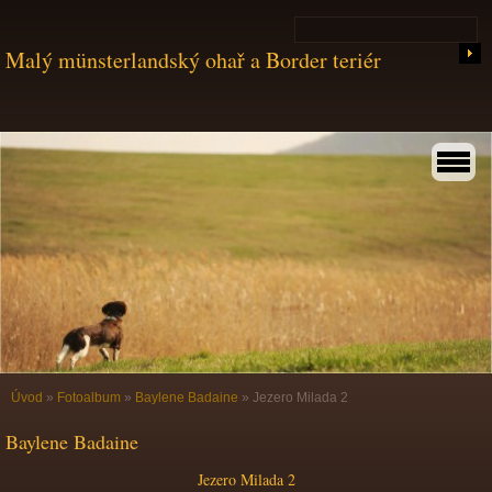
Malý münsterlandský ohař a Border teriér
Úvod
»
Fotoalbum
»
Baylene Badaine
»
Jezero Milada 2
Baylene Badaine
Jezero Milada 2