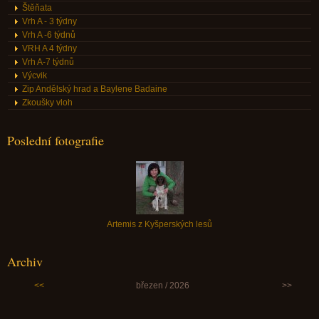
Štěňata
Vrh A - 3 týdny
Vrh A -6 týdnů
VRH A 4 týdny
Vrh A-7 týdnů
Výcvik
Zip Andělský hrad a Baylene Badaine
Zkoušky vloh
Poslední fotografie
Artemis z Kyšperských lesů
Archiv
<<
březen / 2026
>>