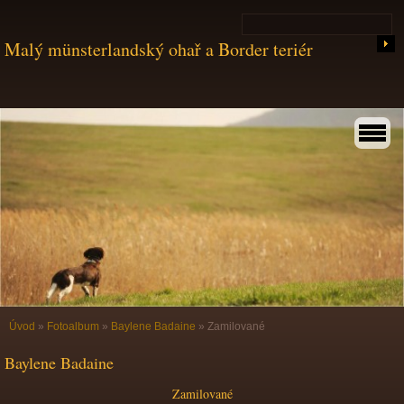
Malý münsterlandský ohař a Border teriér
Úvod
»
Fotoalbum
»
Baylene Badaine
»
Zamilované
Baylene Badaine
Zamilované