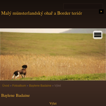
Malý münsterlandský ohař a Border teriér
Úvod
»
Fotoalbum
»
Baylene Badaine
»
Výlet
Baylene Badaine
Výlet