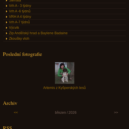
Štěňata
Vrh A - 3 týdny
Vrh A -6 týdnů
VRH A 4 týdny
Vrh A-7 týdnů
Výcvik
Zip Andělský hrad a Baylene Badaine
Zkoušky vloh
Poslední fotografie
Artemis z Kyšperských lesů
Archiv
<<
březen / 2026
>>
RSS