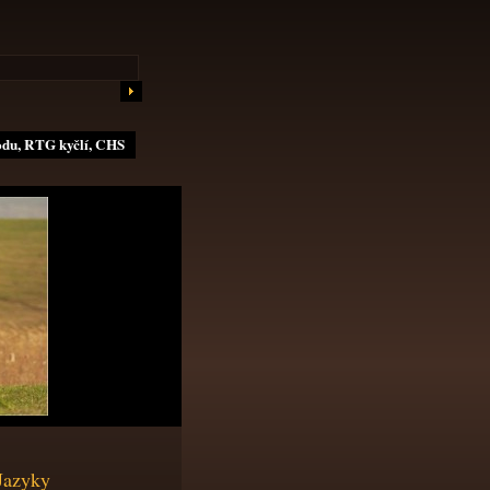
odu, RTG kyčlí, CHS
Jazyky