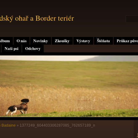
ský ohař a Border teriér
album
O nás
Novinky
Zkoušky
Výstavy
Štěňata
Průkaz pův
Naši psi
Odchovy
e Badaine
»
1377249_604403306287085_762657189_n