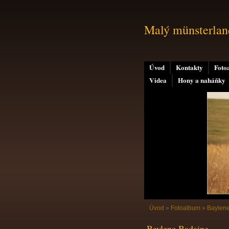
Malý münsterland
Úvod
Kontakty
Foto
Videa
Hony a naháňky
Úvod
»
Fotoalbum
»
Baylen
Baylene Badaine