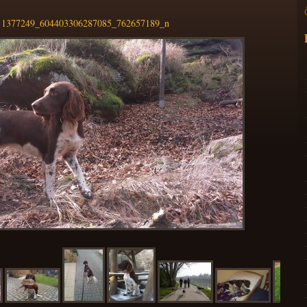
1377249_604403306287085_762657189_n