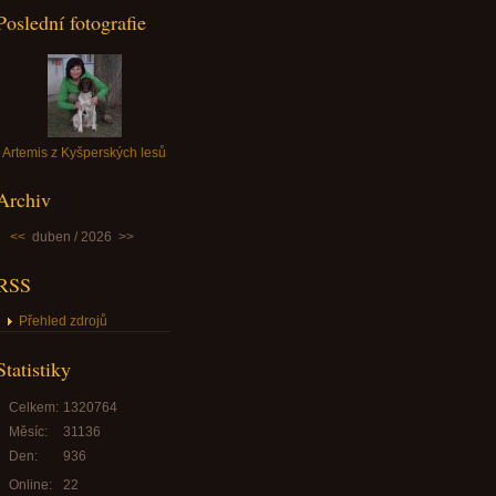
Poslední fotografie
Artemis z Kyšperských lesů
Archiv
<<
duben / 2026
>>
RSS
Přehled zdrojů
Statistiky
Celkem:
1320764
Měsíc:
31136
Den:
936
Online:
22