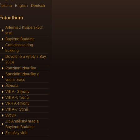
Čeština
English
Deutsch
Fotoalbum
Artemis z Kyšperských
lesů
Baylene Badaine
Canicross a dog
trekking
Dovolené a výlety s Bay
2014
Podzimní zkoušky
Speciální zkoušky z
vodní práce
Štěňata
Vrh A - 3 týdny
Vrh A -6 týdnů
VRH A 4 týdny
Vrh A-7 týdnů
Výcvik
Zip Andělský hrad a
Baylene Badaine
Zkoušky vloh