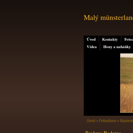
Malý münsterland
Úvod
Kontakty
Foto
Videa
Hony a naháňky
Úvod
»
Fotoalbum
»
Baylen
Baylene Badaine