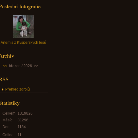
Poslední fotografie
Artemis z Kyšperských lesů
Archiv
<<
březen / 2026
>>
RSS
Přehled zdrojů
Statistiky
Celkem:
1319826
Měsíc:
31296
Den:
1184
Online:
11