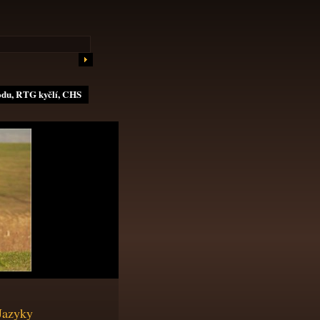
odu, RTG kyčlí, CHS
Jazyky