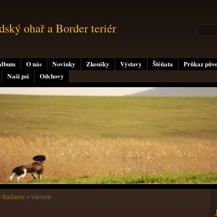
ský ohař a Border teriér
album
O nás
Novinky
Zkoušky
Výstavy
Štěňata
Průkaz pův
Naši psi
Odchovy
e Badaine
»
Vánoce