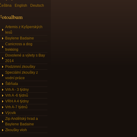
Čeština
English
Deutsch
Fotoalbum
Artemis z Kyšperských
lesů
Baylene Badaine
Canicross a dog
trekking
Dovolené a výlety s Bay
2014
Podzimní zkoušky
Speciální zkoušky z
vodní práce
Štěňata
Vrh A - 3 týdny
Vrh A -6 týdnů
VRH A 4 týdny
Vrh A-7 týdnů
Výcvik
Zip Andělský hrad a
Baylene Badaine
Zkoušky vloh