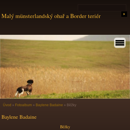
Malý münsterlandský ohař a Border teriér
Úvod
»
Fotoalbum
»
Baylene Badaine
»
Běžky
Baylene Badaine
Běžky