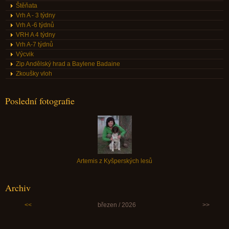
Štěňata
Vrh A - 3 týdny
Vrh A -6 týdnů
VRH A 4 týdny
Vrh A-7 týdnů
Výcvik
Zip Andělský hrad a Baylene Badaine
Zkoušky vloh
Poslední fotografie
Artemis z Kyšperských lesů
Archiv
<<
březen / 2026
>>