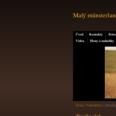
Malý münsterland
Úvod
Kontakty
Foto
Videa
Hony a naháňky
Úvod
»
Fotoalbum
»
Zkoušky
Zkoušky vloh