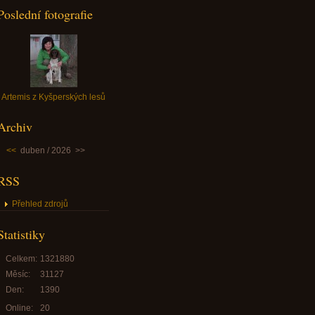
Poslední fotografie
Artemis z Kyšperských lesů
Archiv
<<
duben / 2026
>>
RSS
Přehled zdrojů
Statistiky
Celkem:
1321880
Měsíc:
31127
Den:
1390
Online:
20