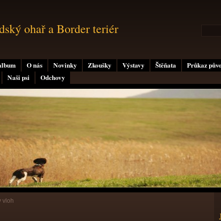
ský ohař a Border teriér
album
O nás
Novinky
Zkoušky
Výstavy
Štěňata
Průkaz pův
Naši psi
Odchovy
 vloh