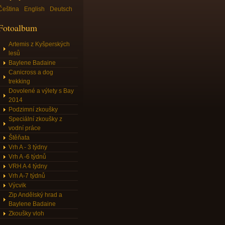
Čeština
English
Deutsch
Fotoalbum
Artemis z Kyšperských
lesů
Baylene Badaine
Canicross a dog
trekking
Dovolené a výlety s Bay
2014
Podzimní zkoušky
Speciální zkoušky z
vodní práce
Štěňata
Vrh A - 3 týdny
Vrh A -6 týdnů
VRH A 4 týdny
Vrh A-7 týdnů
Výcvik
Zip Andělský hrad a
Baylene Badaine
Zkoušky vloh