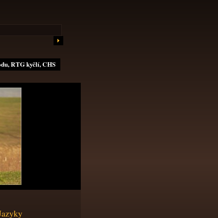
odu, RTG kyčlí, CHS
Jazyky