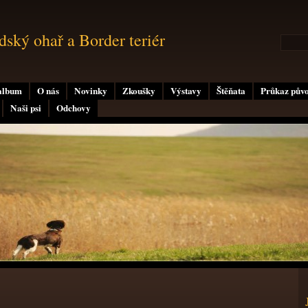
ský ohař a Border teriér
album
O nás
Novinky
Zkoušky
Výstavy
Štěňata
Průkaz pův
Naši psi
Odchovy