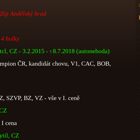
 Zip Andělský hrad
 4 holky
cl, CZ - 3.2.2015 -
8.7.2018 (autonehoda)
†
ampion ČR, kandidát chovu, V1, CAC, BOB,
Z, SZVP, BZ, VZ - vše v I. ceně
 CZ
 I cena
ytil, CZ