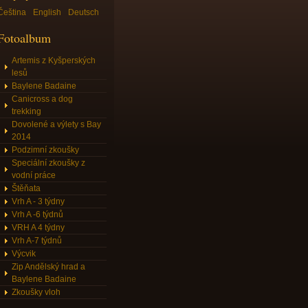
Čeština
English
Deutsch
Fotoalbum
Artemis z Kyšperských
lesů
Baylene Badaine
Canicross a dog
trekking
Dovolené a výlety s Bay
2014
Podzimní zkoušky
Speciální zkoušky z
vodní práce
Štěňata
Vrh A - 3 týdny
Vrh A -6 týdnů
VRH A 4 týdny
Vrh A-7 týdnů
Výcvik
Zip Andělský hrad a
Baylene Badaine
Zkoušky vloh