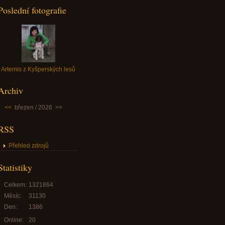
Poslední fotografie
Artemis z Kyšperských lesů
Archiv
<<
březen / 2026
>>
RSS
Přehled zdrojů
Statistiky
Celkem:
1321864
Měsíc:
31130
Den:
1386
Online:
20