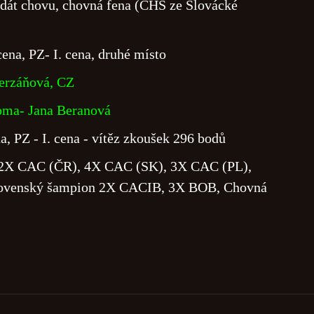
dát chovu, chovná fena (CHS ze Slovácké
cena, PZ- I. cena, druhé místo
erzáňová, CZ
oma- Jana Beranová
a, PZ - I. cena - vítěz zkoušek 296 bodů
 2X CAC (ČR), 4X CAC (SK), 3X CAC (PL),
lovenský šampion 2X CACIB, 3X BOB, Chovná