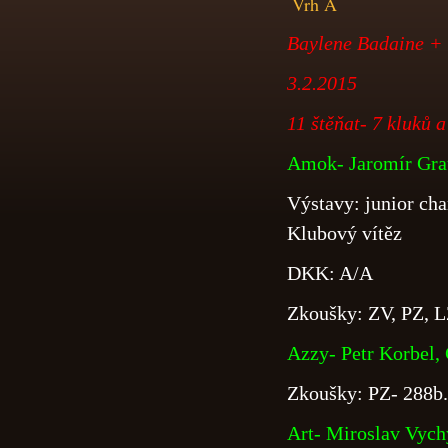
Vrh A
Baylene Badaine +
3.2.2015
11 štěňat- 7 kluků a
Amok- Jaromír Grat
Výstavy: junior ch
Klubový vítěz
DKK: A/A
Zkoušky: ZV, PZ, L
Azzy- Petr Korbel,
Zkoušky: PZ- 288b.
Art- Miroslav Vych