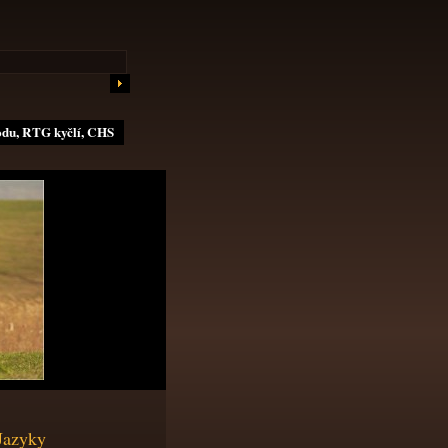
odu, RTG kyčlí, CHS
Jazyky