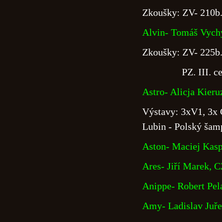
Zkoušky: ZV- 210b.
Alvin- Tomáš Vychy
Zkoušky: ZV- 225b. 
PZ. III. ce
Astro- Alicja Kieru
Výstavy: 3xV1, 3x
Lubin - Polský šam
Aston- Maciej Kasp
Ares- Jiří Marek, 
Anippe- Robert Pel
Amy- Ladislav Juř