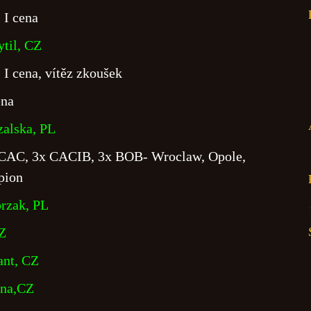
 I cena
til, CZ
I cena, vítěz zkoušek
na
zalska, PL
 CAC, 3x CACIB, 3x BOB- Wroclaw, Opole,
pion
rzak, PL
CZ
ant, CZ
ena,CZ