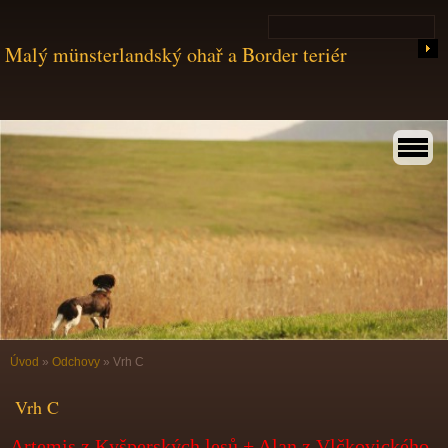
Malý münsterlandský ohař a Border teriér
Úvod
»
Odchovy
»
Vrh C
Vrh C
Artemis z Kyšperských lesů + Alan z Vlčkovického