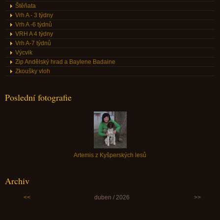
Štěňata
Vrh A - 3 týdny
Vrh A -6 týdnů
VRH A 4 týdny
Vrh A-7 týdnů
Výcvik
Zip Andělský hrad a Baylene Badaine
Zkoušky vloh
Poslední fotografie
Artemis z Kyšperských lesů
Archiv
<<
duben / 2026
>>