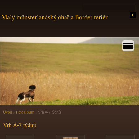
Malý münsterlandský ohař a Border teriér
Úvod
»
Fotoalbum
»
Vrh A-7 týdnů
Vrh A-7 týdnů