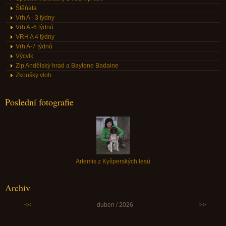
Štěňata
Vrh A - 3 týdny
Vrh A -6 týdnů
VRH A 4 týdny
Vrh A-7 týdnů
Výcvik
Zip Andělský hrad a Baylene Badaine
Zkoušky vloh
Poslední fotografie
Artemis z Kyšperských lesů
Archiv
<<
duben / 2026
>>