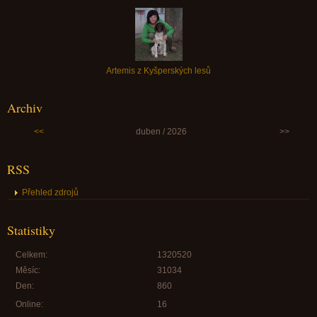
Artemis z Kyšperských lesů
Archiv
<<
duben / 2026
>>
RSS
Přehled zdrojů
Statistiky
Celkem:
1320520
Měsíc:
31034
Den:
860
Online:
16