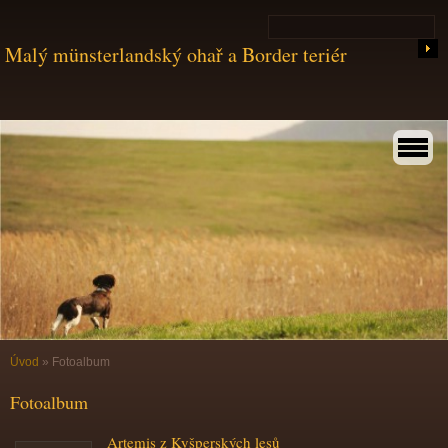
Malý münsterlandský ohař a Border teriér
Úvod
»
Fotoalbum
Fotoalbum
Artemis z Kyšperských lesů