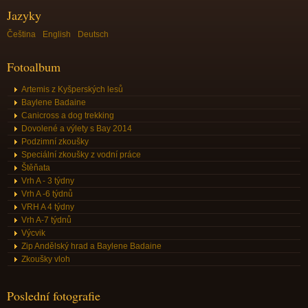
Jazyky
Čeština
English
Deutsch
Fotoalbum
Artemis z Kyšperských lesů
Baylene Badaine
Canicross a dog trekking
Dovolené a výlety s Bay 2014
Podzimní zkoušky
Speciální zkoušky z vodní práce
Štěňata
Vrh A - 3 týdny
Vrh A -6 týdnů
VRH A 4 týdny
Vrh A-7 týdnů
Výcvik
Zip Andělský hrad a Baylene Badaine
Zkoušky vloh
Poslední fotografie