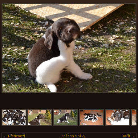
← Předchozí
Zpět do složky
Další →