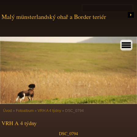
Malý münsterlandský ohař a Border teriér
Úvod
»
Fotoalbum
»
VRH A 4 týdny
»
DSC_0794
VRH A 4 týdny
DSC_0794