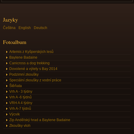
Jazyky
Čeština
English
Deutsch
Fotoalbum
Artemis z Kyšperských lesů
Baylene Badaine
Canicross a dog trekking
Dovolené a výlety s Bay 2014
Podzimní zkoušky
Speciální zkoušky z vodní práce
Štěňata
Vrh A - 3 týdny
Vrh A -6 týdnů
VRH A 4 týdny
Vrh A-7 týdnů
Výcvik
Zip Andělský hrad a Baylene Badaine
Zkoušky vloh