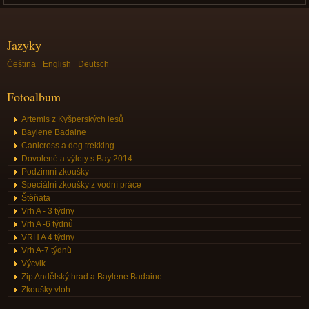
Jazyky
Čeština
English
Deutsch
Fotoalbum
Artemis z Kyšperských lesů
Baylene Badaine
Canicross a dog trekking
Dovolené a výlety s Bay 2014
Podzimní zkoušky
Speciální zkoušky z vodní práce
Štěňata
Vrh A - 3 týdny
Vrh A -6 týdnů
VRH A 4 týdny
Vrh A-7 týdnů
Výcvik
Zip Andělský hrad a Baylene Badaine
Zkoušky vloh