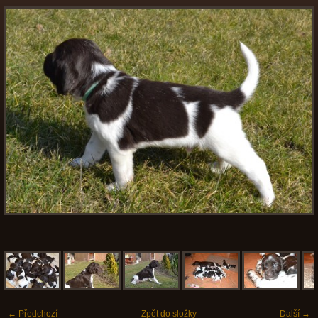
← Předchozí
Zpět do složky
Další →