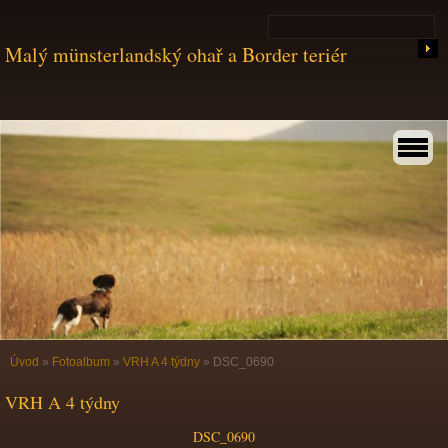
Malý münsterlandský ohař a Border teriér
Úvod
»
Fotoalbum
»
VRH A 4 týdny
»
DSC_0690
VRH A 4 týdny
DSC_0690