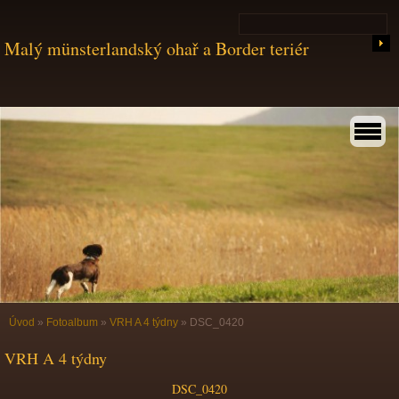
Malý münsterlandský ohař a Border teriér
Úvod
»
Fotoalbum
»
VRH A 4 týdny
»
DSC_0420
VRH A 4 týdny
DSC_0420