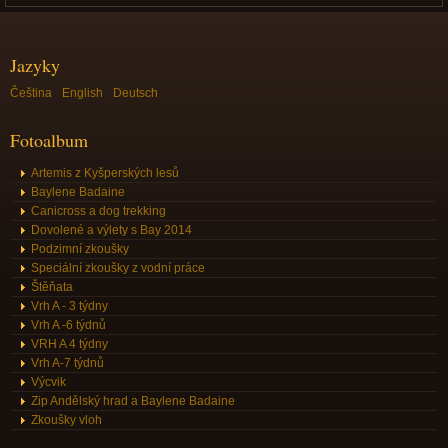
Jazyky
Čeština
English
Deutsch
Fotoalbum
Artemis z Kyšperských lesů
Baylene Badaine
Canicross a dog trekking
Dovolené a výlety s Bay 2014
Podzimní zkoušky
Speciální zkoušky z vodní práce
Štěňata
Vrh A - 3 týdny
Vrh A -6 týdnů
VRH A 4 týdny
Vrh A-7 týdnů
Výcvik
Zip Andělský hrad a Baylene Badaine
Zkoušky vloh