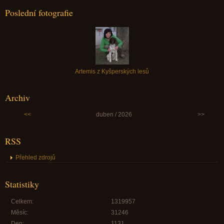
Poslední fotografie
Artemis z Kyšperských lesů
Archiv
<<
duben / 2026
>>
RSS
Přehled zdrojů
Statistiky
Celkem:
1319957
Měsíc:
31246
Den:
1131