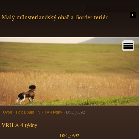
Malý münsterlandský ohař a Border teriér
Úvod
»
Fotoalbum
»
VRH A 4 týdny
»
DSC_0692
VRH A 4 týdny
DSC_0692