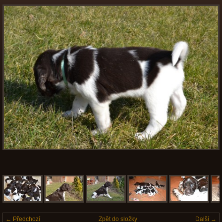
← Předchozí
Zpět do složky
Další →