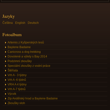
Jazyky
Čeština
English
Deutsch
Fotoalbum
Artemis z Kyšperských lesů
Baylene Badaine
Canicross a dog trekking
Dovolené a výlety s Bay 2014
Podzimní zkoušky
Speciální zkoušky z vodní práce
Štěňata
Vrh A - 3 týdny
Vrh A -6 týdnů
VRH A 4 týdny
Vrh A-7 týdnů
Výcvik
Zip Andělský hrad a Baylene Badaine
Zkoušky vloh