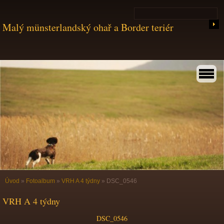
Malý münsterlandský ohař a Border teriér
Úvod
»
Fotoalbum
»
VRH A 4 týdny
»
DSC_0546
VRH A 4 týdny
DSC_0546