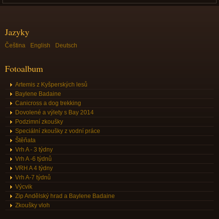
Jazyky
Čeština
English
Deutsch
Fotoalbum
Artemis z Kyšperských lesů
Baylene Badaine
Canicross a dog trekking
Dovolené a výlety s Bay 2014
Podzimní zkoušky
Speciální zkoušky z vodní práce
Štěňata
Vrh A - 3 týdny
Vrh A -6 týdnů
VRH A 4 týdny
Vrh A-7 týdnů
Výcvik
Zip Andělský hrad a Baylene Badaine
Zkoušky vloh