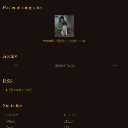
Poslední fotografie
Artemis z Kyšperských lesů
Archiv
<<
duben / 2026
>>
RSS
Přehled zdrojů
Statistiky
Celkem:
1320739
Měsíc:
31117
Den:
927