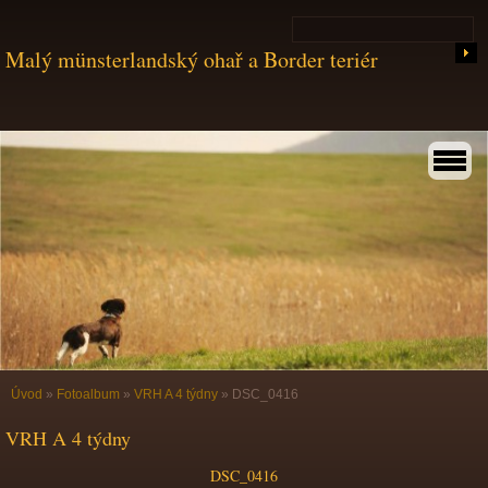
Malý münsterlandský ohař a Border teriér
Úvod
»
Fotoalbum
»
VRH A 4 týdny
»
DSC_0416
VRH A 4 týdny
DSC_0416