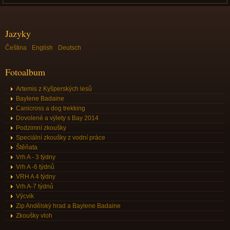
Jazyky
Čeština
English
Deutsch
Fotoalbum
Artemis z Kyšperských lesů
Baylene Badaine
Canicross a dog trekking
Dovolené a výlety s Bay 2014
Podzimní zkoušky
Speciální zkoušky z vodní práce
Štěňata
Vrh A - 3 týdny
Vrh A -6 týdnů
VRH A 4 týdny
Vrh A-7 týdnů
Výcvik
Zip Andělský hrad a Baylene Badaine
Zkoušky vloh