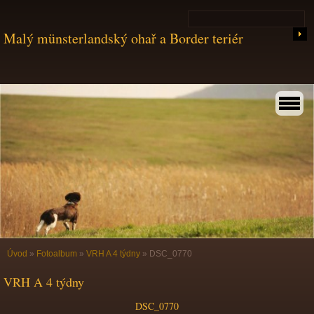
Malý münsterlandský ohař a Border teriér
Úvod
»
Fotoalbum
»
VRH A 4 týdny
»
DSC_0770
VRH A 4 týdny
DSC_0770